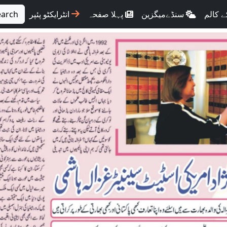
earch
انٹرایکٹو پئپر
پہلا صفحہ
سنڈےمیگزین