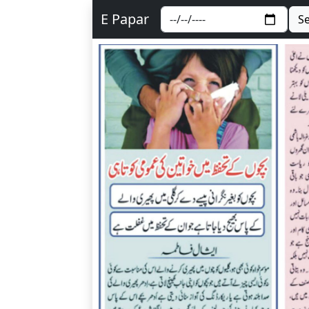
E Papar
S